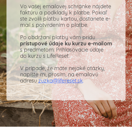
Vo vašej emailovej schránke nájdete
faktúru a podklady k platbe. Pokiaľ
ste zvolili platbu kartou, dostanete e-
mail s potvrdením o platbe.
Po obdržaní platby vám prídu
prístupové údaje ku kurzu e-mailom
s predmetom: Prihlasovacie údaje
do kurzu s LifeReset.
V prípade, že máte nejaké otázky,
napíšte mi, prosím, na emailovú
adresu
zuzka@lifereset.sk
.