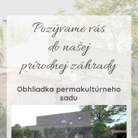
Pozývame vás
do našej
prírodnej záhrady
Obhliadka permakultúrneho
sadu