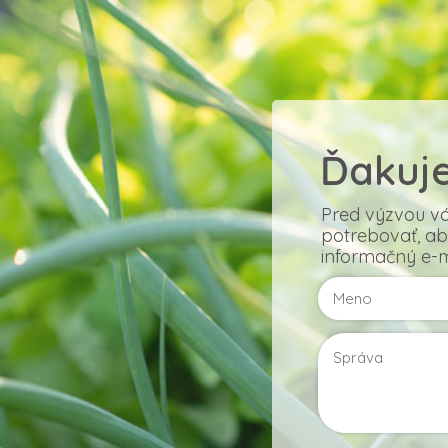
Ďakuje
Pred výzvou v
potrebovať, aby
informačný e-ma