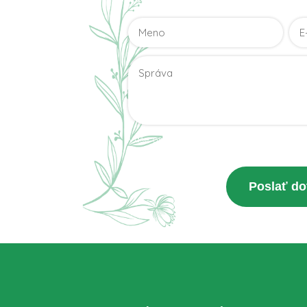
Vaše osobné údaje budú použité len pre 
Zásady spracovania osobných údajov
Poslať do