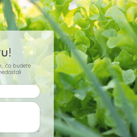
u!
, čo budete
nedostali