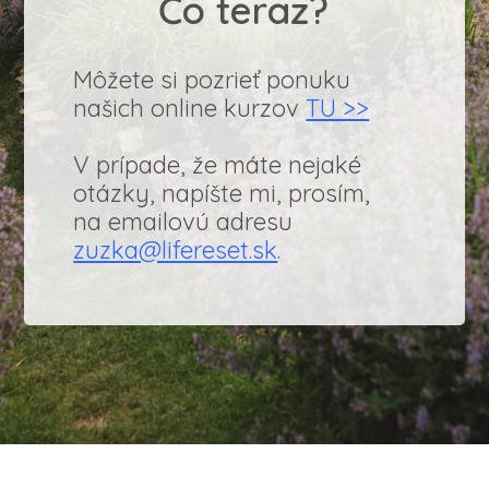
Čo teraz?
Môžete si pozrieť ponuku
našich online kurzov
TU >>
V prípade, že máte nejaké
otázky, napíšte mi, prosím,
na emailovú adresu
zuzka@lifereset.sk
.